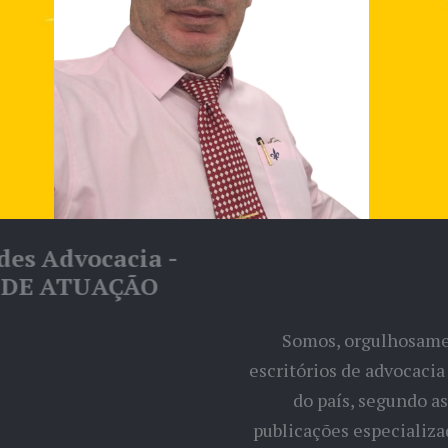
Arquimedes Advocacia -
ÁREAS DE ATUAÇÃO
Somos, orgulhosamente, um dos
escritórios de advocacia mais admirados
do país, segundo as principais
publicações especializadas, nacionais e