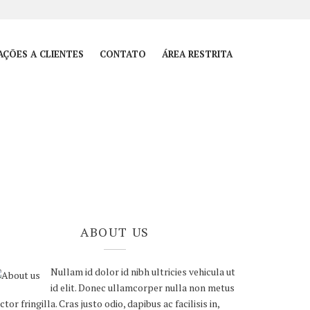
AÇÕES A CLIENTES
CONTATO
ÁREA RESTRITA
ABOUT US
Nullam id dolor id nibh ultricies vehicula ut
id elit. Donec ullamcorper nulla non metus
ctor fringilla. Cras justo odio, dapibus ac facilisis in,