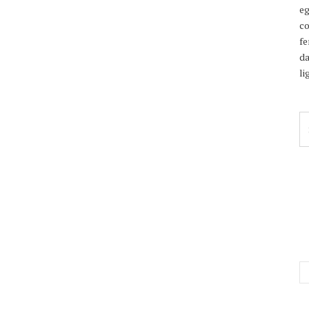
eg
co
fe
da
li
Se
fo